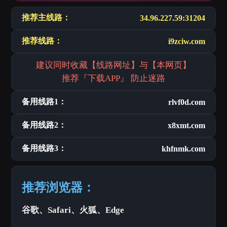
推荐主线路：
34.96.227.59:31204
推荐线路：
i9zciw.com
建议同时收藏【线路网址】与【本网页】
推荐『下载APP』 防止迷路
备用线路1：
rlvf0d.com
备用线路2：
x8xmt.com
备用线路3：
khfnmk.com
推荐浏览器：
谷歌、Safari、火狐、Edge